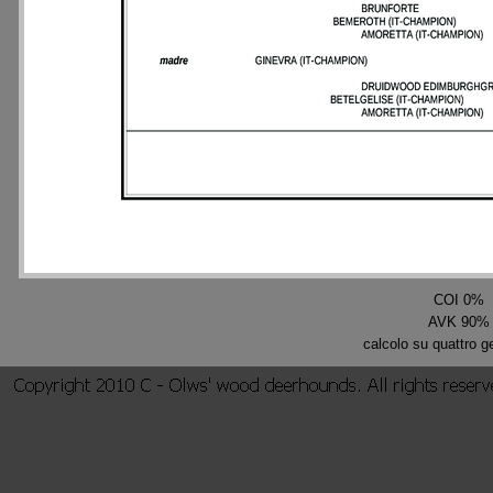
COI 0%
AVK 90%
calcolo su quattro g