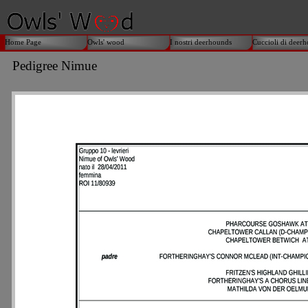
Home Page
Owls' wood
I nostri deerhounds
Cuccioli di deer
Pedigree Nimue
I nostri deerhounds