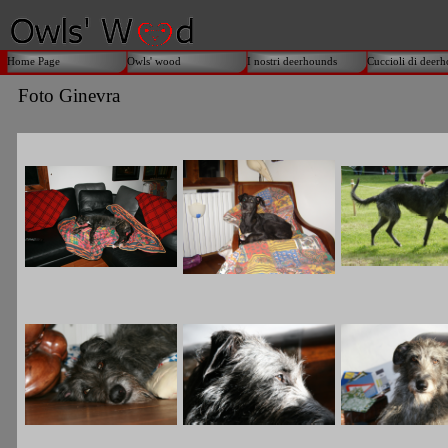
Home Page
Owls' wood
I nostri deerhounds
Cuccioli di deer
Foto Ginevra
I nostri deerhounds