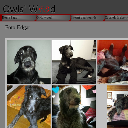
Home Page
Owls' wood
I nostri deerhounds
Cuccioli di deer
Foto Edgar
I nostri deerhounds